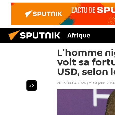
Afrique
L'homme nig
voit sa for
USD, selon 
20:15 30.04.2026
(Mis à jour:
20:3