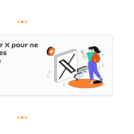
ur
X
pour ne
es
s