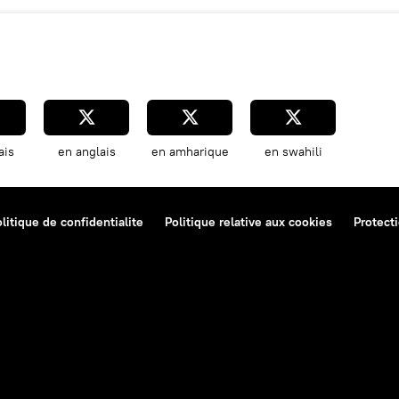
ais
en anglais
en amharique
en swahili
litique de confidentialite
Politique relative aux cookies
Protect