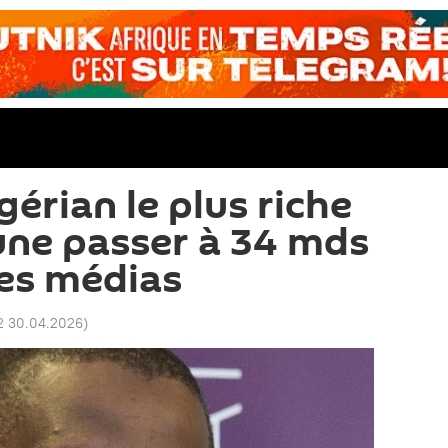
érian le plus riche
tune passer à 34 mds
les médias
2 30.04.2026
)