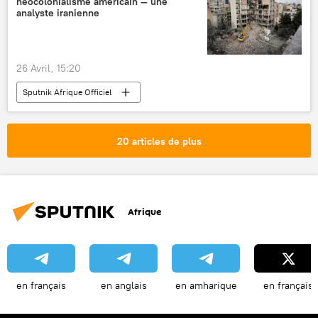
néocolonialisme américain — une
analyste iranienne
26 Avril, 15:20
Sputnik Afrique Officiel
20 articles de plus
Afrique
en français
en anglais
en amharique
en français