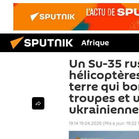
Afrique
Un Su-35 ru
hélicoptère
terre qui b
troupes et 
ukrainienne
19:14 19.04.2026
(Mis à jour:
19:22 