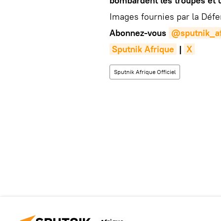
bombardent les troupes et 
Images fournies par la Déf
Abonnez-vous
@sputnik_af
Sputnik Afrique
|
X
Sputnik Afrique Officiel