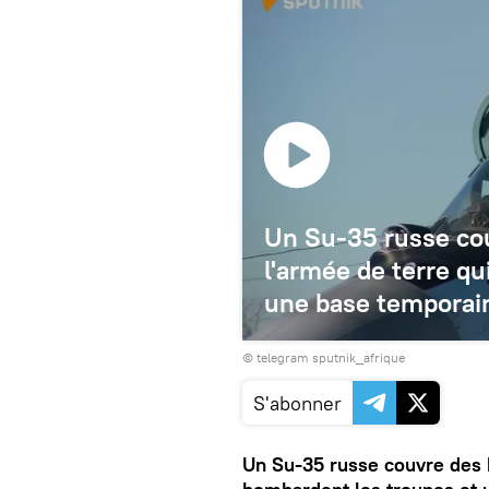
Un Su-35 russe cou
l'armée de terre q
une base temporair
© telegram sputnik_afrique
S'abonner
Un Su-35 russe couvre des h