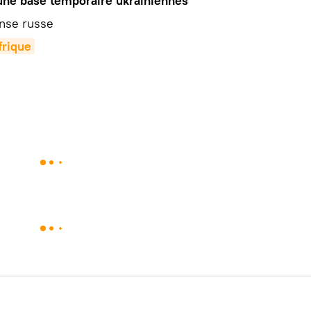
une base temporaire ukrainiennes
ense russe
rique