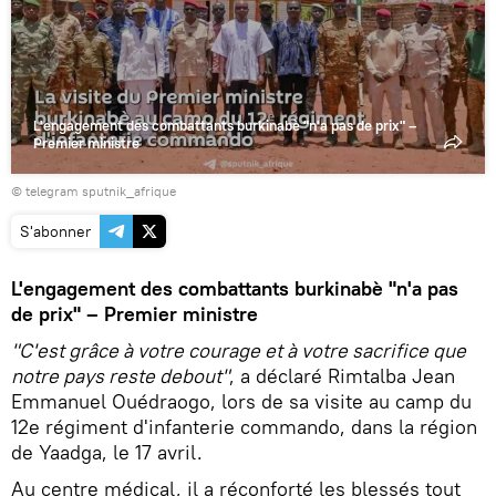
la
vidéo
L'engagement des combattants burkinabè "n'a pas de prix" –
Premier ministre
© telegram sputnik_afrique
S'abonner
L'engagement des combattants burkinabè "n'a pas
de prix" – Premier ministre
"C'est grâce à votre courage et à votre sacrifice que
notre pays reste debout"
, a déclaré Rimtalba Jean
Emmanuel Ouédraogo, lors de sa visite au camp du
12e régiment d'infanterie commando, dans la région
de Yaadga, le 17 avril.
Au centre médical, il a réconforté les blessés tout