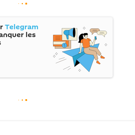
ur
Telegram
anquer les
s