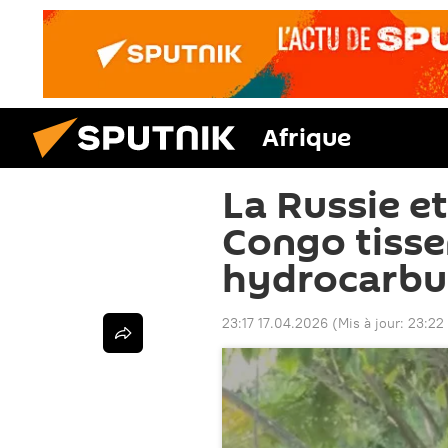
Afrique
La Russie e
Congo tissen
hydrocarbur
23:17 17.04.2026
(Mis à jour:
23:22