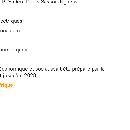
e Président Denis Sassou-Nguesso.
lectriques;
 nucléaire;
 numériques;
conomique et social avait été préparé par la
nt jusqu'en 2028.
rique