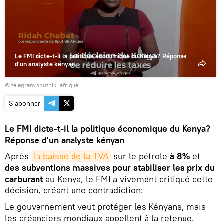
la
vidéo
Le FMI dicte-t-il la politique économique du Kenya? Réponse
d'un analyste kényan
© telegram sputnik_afrique
S'abonner
Le FMI dicte-t-il la politique économique du Kenya?
Réponse d'un analyste kényan
Après
la baisse de la TVA
sur le pétrole
à 8%
et
des subventions massives pour stabiliser les prix du
carburant
au Kenya, le FMI a vivement critiqué cette
décision, créant
une contradiction
:
Le gouvernement veut protéger les Kényans, mais
les créanciers mondiaux appellent à la retenue.