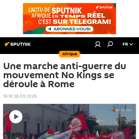
FR
Afrique
Une marche anti-guerre du
mouvement No Kings se
déroule à Rome
19:18 28.03.2026
Lire
la
vidéo