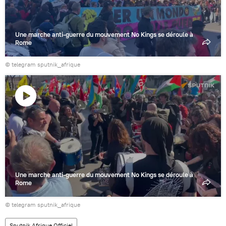
Une marche anti-guerre du mouvement No Kings se déroule à
Rome
© telegram sputnik_afrique
Lire
la
vidéo
Une marche anti-guerre du mouvement No Kings se déroule à
Rome
© telegram sputnik_afrique
Sputnik Afrique Officiel