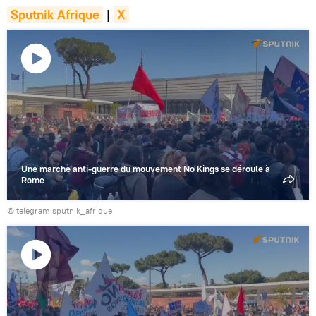
Sputnik Afrique
|
X
Lire
la
vidéo
Une marche anti-guerre du mouvement No Kings se déroule à
Rome
© telegram sputnik_afrique
Lire
la
vidéo