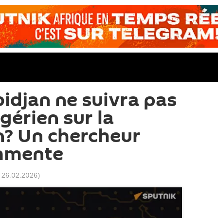
idjan ne suivra pas
gérien sur la
n? Un chercheur
ommente
 26.02.2026
)