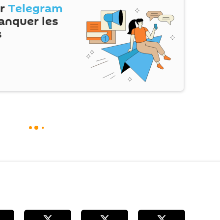
ur
Telegram
anquer les
s