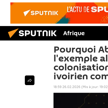
Afrique
Pourquoi Ab
l'exemple al
colonisatio
ivoirien c
18:59 26.02.2026
(Mis à jour:
19:02