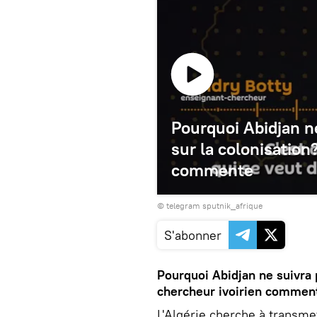
Pourquoi Abidjan ne
sur la colonisation
commente
© telegram sputnik_afrique
S'abonner
Pourquoi Abidjan ne suivra 
chercheur ivoirien commen
L'Algérie cherche à transmet