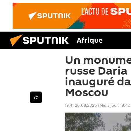
Afrique
Un monument
russe Daria
inauguré da
Moscou
19:41 20.08.2025
(Mis à jour:
19:42