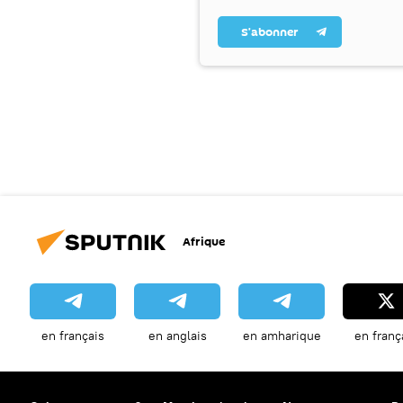
S’abonner
Afrique
en français
en anglais
en amharique
en franç