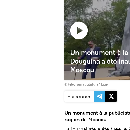
Un monument à la p
Douguina a été ina
Moscou
© telegram sputnik_afrique
S'abonner
Un monument à la publiciste
région de Moscou
La journaliste a été tuée le