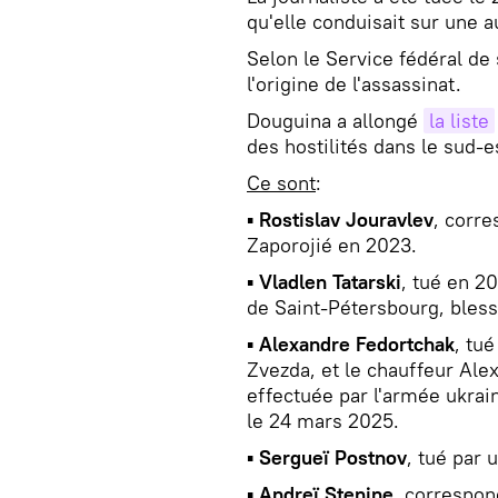
qu'elle conduisait sur une a
Selon le Service fédéral de 
l'origine de l'assassinat.
Douguina a allongé
la liste
des hostilités dans le sud-e
Ce sont
:
▪
Rostislav Jouravlev
, corre
Zaporojié en 2023.
▪
Vladlen Tatarski
, tué en 2
de Saint-Pétersbourg, bles
▪
Alexandre Fedortchak
, tu
Zvezda, et le chauffeur Ale
effectuée par l'armée ukrai
le 24 mars 2025.
▪
Sergueï Postnov
, tué par
▪
Andreï Stenine
, correspon