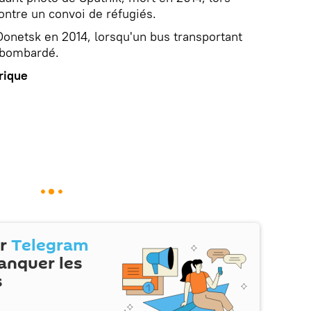
ontre un convoi de réfugiés.
Donetsk en 2014, lorsqu'un bus transportant
 bombardé.
rique
ur
Telegram
anquer les
s