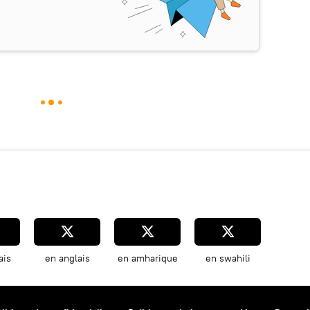
ais
en anglais
en amharique
en swahili