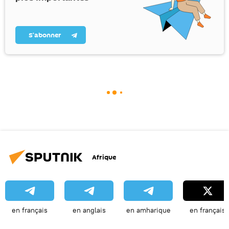
S’abonner
Afrique
en français
en anglais
en amharique
en français