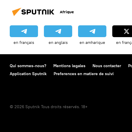
Afrique
en français
en anglais
en amharique
en franç
Qui sommes-nous?
Mentions legales
Nous contacter
Po
Application Sputnik
Preferences en matiere de suivi
© 2026 Sputnik Tous droits réservés. 18+