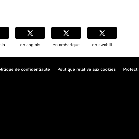
ais
en anglais
en amharique
en swahili
litique de confidentialite
Politique relative aux cookies
Protect