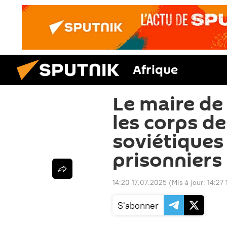
Afrique
Le maire de
les corps de
soviétiques 
prisonniers
14:20 17.07.2025
(Mis à jour:
14:27
S'abonner