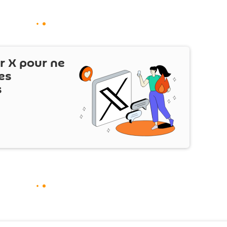
ur
X
pour ne
es
s