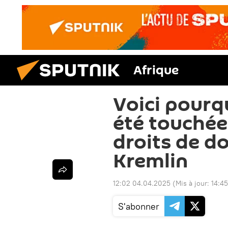
Afrique
Voici pourqu
été touchée
droits de do
Kremlin
12:02 04.04.2025
(Mis à jour:
14:4
S'abonner