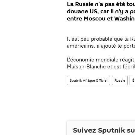
La Russie n'a pas été t
douane US, car il n'y a
entre Moscou et Washing
Il est peu probable que la R
américains, a ajouté le port
L'économie mondiale réagit
Maison-Blanche et est fébri
Sputnik Afrique Officiel
Russie
É
Suivez Sputnik s