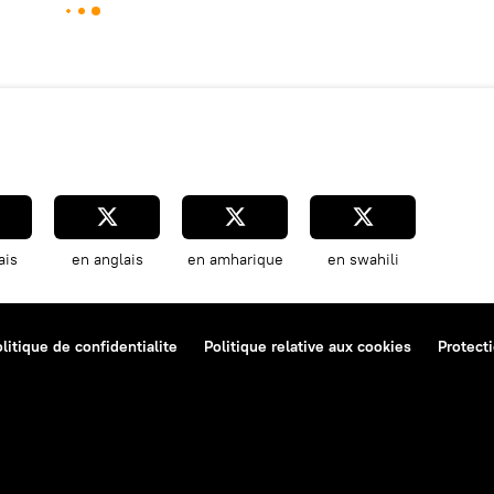
ais
en anglais
en amharique
en swahili
litique de confidentialite
Politique relative aux cookies
Protect