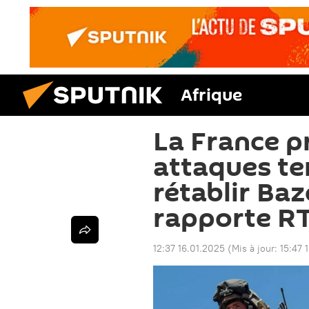
Afrique
La France p
attaques te
rétablir Ba
rapporte R
12:37 16.01.2025
(Mis à jour:
15:47 