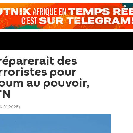
réparerait des
rroristes pour
zoum au pouvoir,
TN
16.01.2025
)