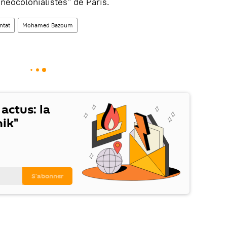
 néocolonialistes" de Paris.
ntat
Mohamed Bazoum
 actus: la
ik"