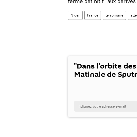
terme définitif "aux dérives
Niger
France
terrorisme
atte
"Dans l'orbite des
Matinale de Sputn