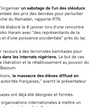
 d'organiser
un sabotage de l'un des oléoducs
ambée des prix des denrées pour perturber
roche du Ramadan, rapporte RTN.
 été élaboré le 8 janvier lors d'une rencontre
Boko Haram avec "des représentants de la
a et d'une puissance occidentale" près du lac
ir recours à des terroristes kamikazes pour
 dans les internats nigériens.
Le but de ces
la libération et le rétablissement au pouvoir du
 Bazoum.
ations,
le massacre des élèves diffusé en
autorités françaises," avertit le présentateur
kazes ont déjà été désignés et formés.
s organisations internationales à mettre un