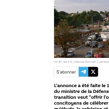
CC BY-SA 3.0
/ Manuel Dohmen /
Librevil
S'abonner
L’annonce a été faite le
du ministre de la Défense
transition veut "offrir l
concitoyens de célébrer 
quiétude, la cohésion e