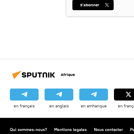
S’abonner
Afrique
en français
en anglais
en amharique
en franç
Qui sommes-nous?
Mentions legales
Nous contacter
Po