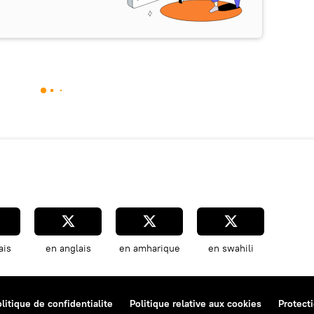
ais
en anglais
en amharique
en swahili
litique de confidentialite
Politique relative aux cookies
Protect