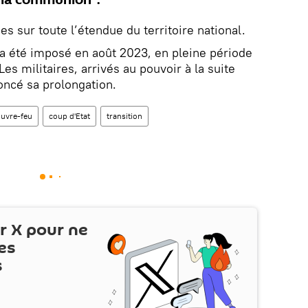
es sur toute l’étendue du territoire national.
 a été imposé en août 2023, en pleine période
Les militaires, arrivés au pouvoir à la suite
oncé sa prolongation.
uvre-feu
coup d'Etat
transition
ur
X
pour ne
es
s