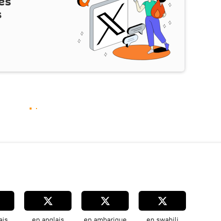
es
s
ais
en anglais
en amharique
en swahili