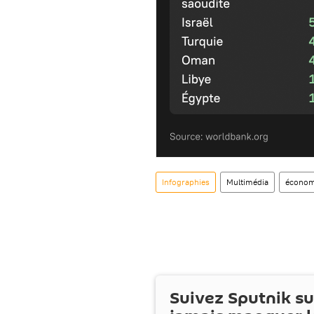
Infographies
Multimédia
économ
Suivez Sputnik s