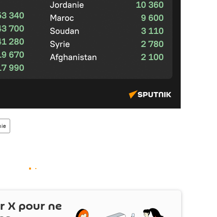
ie
ur
X
pour ne