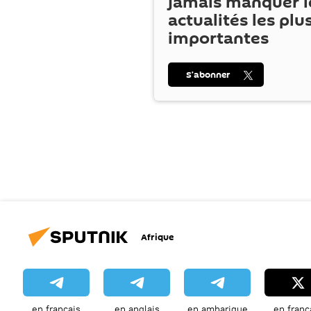
jamais manquer l
actualités les plu
importantes
S’abonner
Afrique
en français
en anglais
en amharique
en franç