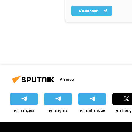
S’abonner
Afrique
en français
en anglais
en amharique
en franç