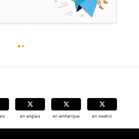
ais
en anglais
en amharique
en swahili