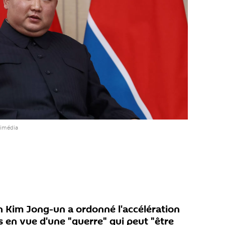
timédia
n Kim Jong-un a ordonné l'accélération
es en vue d'une "guerre" qui peut "être