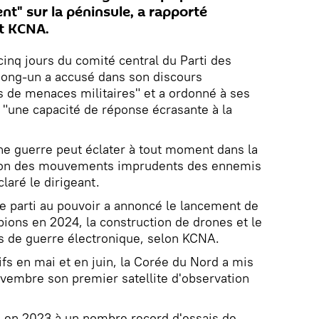
t" sur la péninsule, a rapporté
at KCNA.
inq jours du comité central du Parti des
Jong-un a accusé dans son discours
 de menaces militaires" et a ordonné à ses
"une capacité de réponse écrasante à la
une guerre peut éclater à tout moment dans la
son des mouvements imprudents des ennemis
laré le dirigeant.
le parti au pouvoir a annoncé le lancement de
pions en 2024, la construction de drones et le
 de guerre électronique, selon KCNA.
s en mai et en juin, la Corée du Nord a mis
vembre son premier satellite d'observation
 en 2023 à un nombre record d'essais de