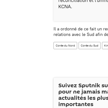
réconciliation et l'unif
KCNA.
Il a ordonné de ce fait un 
relations avec le Sud afin 
Corée du Nord
Corée du Sud
Ki
Suivez Sputnik s
pour ne jamais m
actualités les plu
importantes