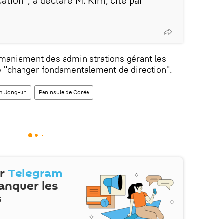
ication", a déclaré M. Kim, cité par
remaniement des administrations gérant les
de "changer fondamentalement de direction".
m Jong-un
Péninsule de Corée
ur
Telegram
anquer les
s