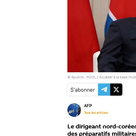
© Sputnik . POOL
/
Accéder à la base mul
S'abonner
AFP
Tous les articles
Le dirigeant nord-corée
des préparatifs militair