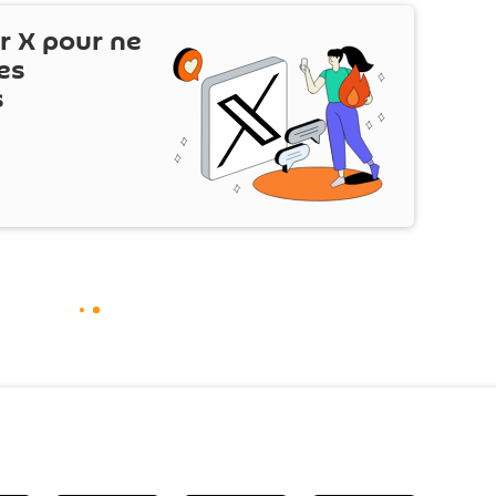
ur
X
pour ne
es
s