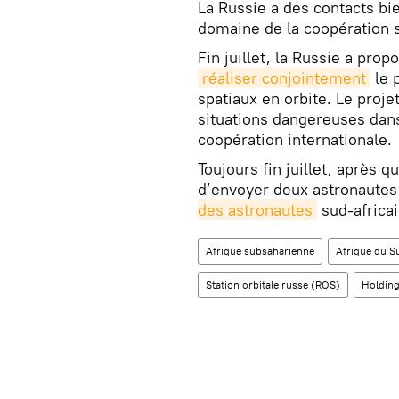
La Russie a des contacts bi
domaine de la coopération sp
Fin juillet, la Russie a pr
réaliser conjointement
le 
spatiaux en orbite. Le proje
situations dangereuses dan
coopération internationale.
Toujours fin juillet, après 
d’envoyer deux astronautes 
des astronautes
sud-africai
Afrique subsaharienne
Afrique du S
Station orbitale russe (ROS)
Holding