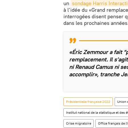
un
sondage Harris Interact
à l’idée du «Grand remplac
interrogées disent penser 
dans les prochaines années
«Éric Zemmour a fait “
remplacement. Il s’agit
ni Renaud Camus ni ses
accomplir», tranche Je
Présidentielle française 2022
Union 
Institut national de la statistique et d
Crise migratoire
Office français de l