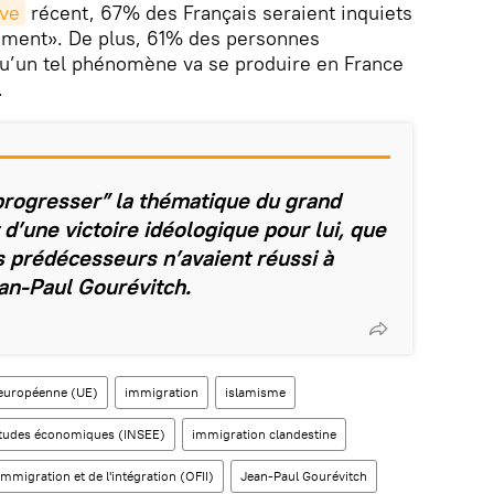
ive
récent, 67% des Français seraient inquiets
ement». De plus, 61% des personnes
qu’un tel phénomène va se produire en France
.
progresser” la thématique du grand
 d’une victoire idéologique pour lui, que
 prédécesseurs n’avaient réussi à
an-Paul Gourévitch.
européenne (UE)
immigration
islamisme
es études économiques (INSEE)
immigration clandestine
'immigration et de l'intégration (OFII)
Jean-Paul Gourévitch