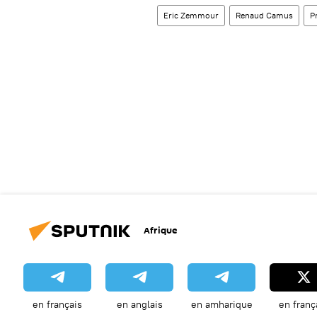
Eric Zemmour
Renaud Camus
P
Afrique
en français
en anglais
en amharique
en franç