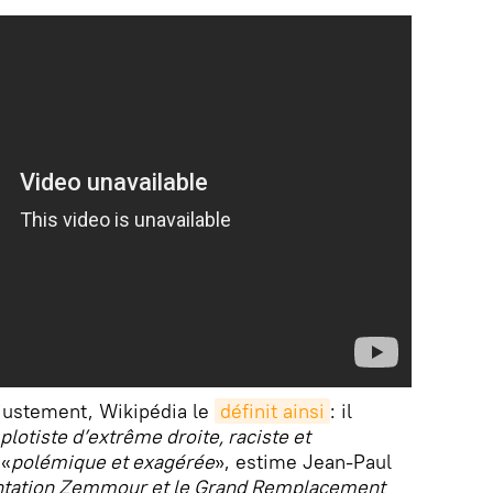
justement, Wikipédia le
définit ainsi
: il
lotiste d’extrême droite, raciste et
 «
polémique et exagérée
», estime Jean-Paul
ntation Zemmour et le Grand Remplacement