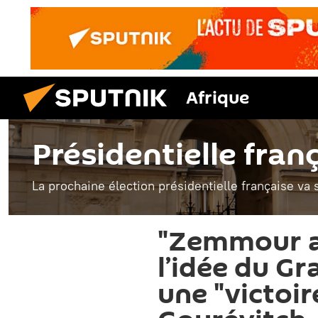
Afrique
Présidentielle fran
La prochaine élection présidentielle française va 
"Zemmour a 
l’idée du G
une "victoir