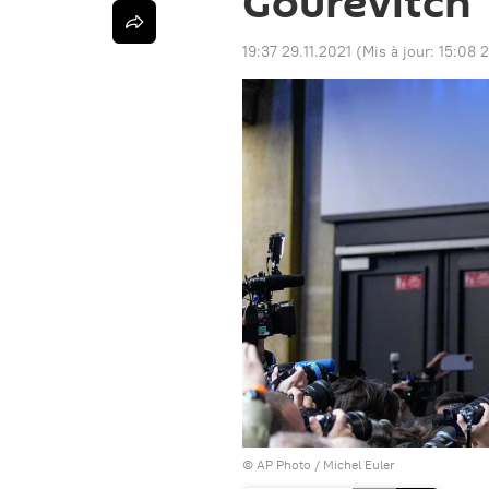
Gourévitch
19:37 29.11.2021
(Mis à jour:
15:08 
© AP Photo / Michel Euler