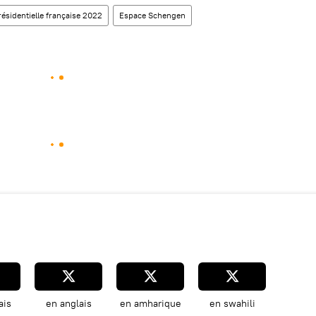
résidentielle française 2022
Espace Schengen
ais
en anglais
en amharique
en swahili