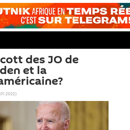
cott des JO de
den et la
américaine?
.01.2022
)