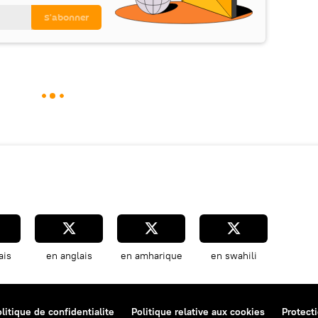
ais
en anglais
en amharique
en swahili
litique de confidentialite
Politique relative aux cookies
Protect