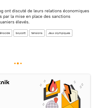
ing ont discuté de leurs relations économiques
 par la mise en place des sanctions
ouaniers élevés.
énocide
boycott
tensions
Jeux olympiques
tnik