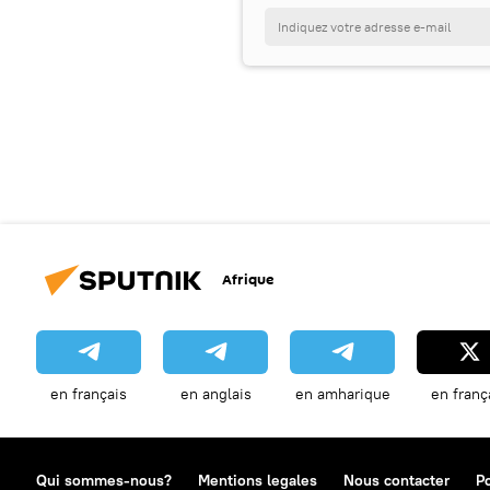
Afrique
en français
en anglais
en amharique
en franç
Qui sommes-nous?
Mentions legales
Nous contacter
Po