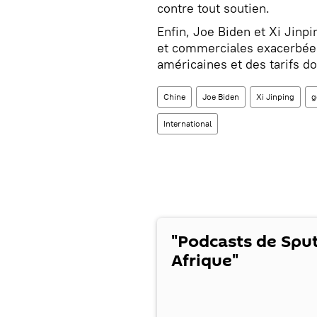
contre tout soutien.
Enfin, Joe Biden et Xi Jinp
et commerciales exacerbées
américaines et des tarifs d
Chine
Joe Biden
Xi Jinping
g
International
"Podcasts de Spu
Afrique"