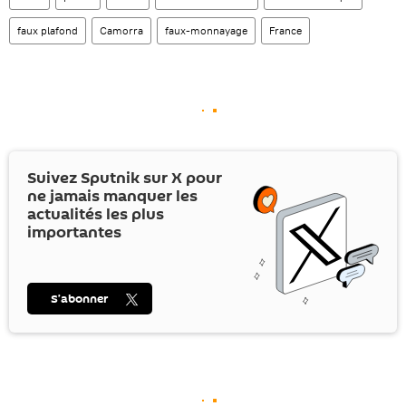
faux plafond
Camorra
faux-monnayage
France
Suivez Sputnik sur
X
pour
ne jamais manquer les
actualités les plus
importantes
S’abonner