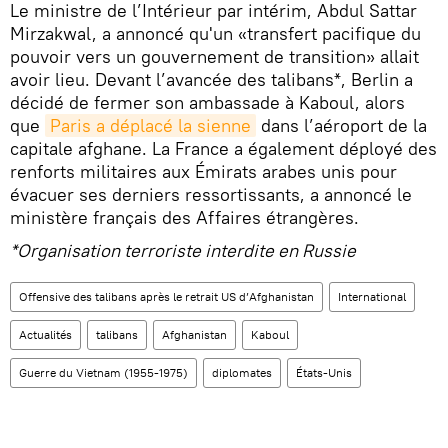
Le ministre de l’Intérieur par intérim, Abdul Sattar
Mirzakwal, a annoncé qu'un «transfert pacifique du
pouvoir vers un gouvernement de transition» allait
avoir lieu. Devant l’avancée des talibans*, Berlin a
décidé de fermer son ambassade à Kaboul, alors
que
Paris a déplacé la sienne
dans l’aéroport de la
capitale afghane. La France a également déployé des
renforts militaires aux Émirats arabes unis pour
évacuer ses derniers ressortissants, a annoncé le
ministère français des Affaires étrangères.
*Organisation terroriste interdite en Russie
Offensive des talibans après le retrait US d’Afghanistan
International
Actualités
talibans
Afghanistan
Kaboul
Guerre du Vietnam (1955-1975)
diplomates
États-Unis