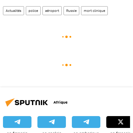
Actualités
police
aéroport
Russie
mort clinique
Afrique