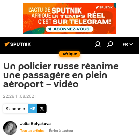
FR
Afrique
Un policier russe réanime
une passagère en plein
aéroport – vidéo
22:28 11.08.2021
S'abonner
Julia Belyakova
Tous les articles
Écrire à l'auteur