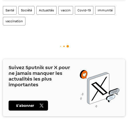
Santé
Société
Actualités
vaccin
Covid-19
immunité
vaccination
Suivez Sputnik sur
X
pour
ne jamais manquer les
actualités les plus
importantes
S’abonner