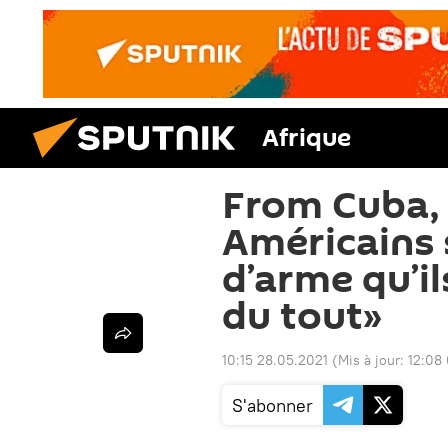
Afrique
From Cuba, 
Américains 
d’arme qu’il
du tout»
10:15 28.05.2021
(Mis à jour:
12:08
S'abonner