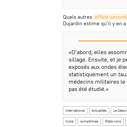
Quels autres
effets second
Dujardin estime qu’il y en a
«D’abord, elles assomm
sillage. Ensuite, et je
exposés aux ondes él
statistiquement un taux
médecins militaires le
pas été étudié.»
International
Actualités
Le Désor
Cuba
symptômes
États-Unis