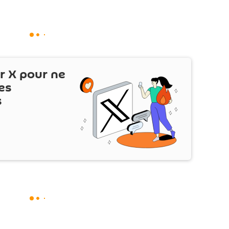
ur
X
pour ne
es
s