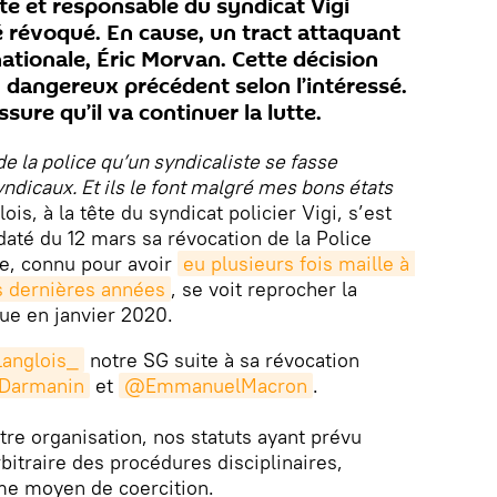
rte et responsable du syndicat Vigi
é révoqué. En cause, un tract attaquant
nationale, Éric Morvan. Cette décision
n dangereux précédent selon l’intéressé.
ssure qu’il va continuer la lutte.
 de la police qu’un syndicaliste se fasse
dicaux. Et ils le font malgré mes bons états
is, à la tête du syndicat policier Vigi, s’est
 daté du 12 mars sa révocation de la Police
te, connu pour avoir
eu plusieurs fois maille à 
es dernières années
, se voit reprocher la
que en janvier 2020.
anglois_
notre SG suite à sa révocation
armanin
et
@EmmanuelMacron
.
notre organisation, nos statuts ayant prévu
itraire des procédures disciplinaires,
e moyen de coercition.