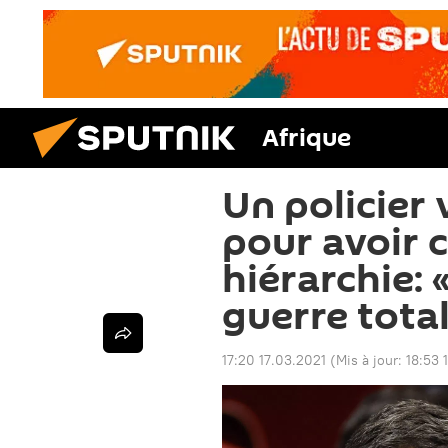
Afrique
Un policier
pour avoir c
hiérarchie: «
guerre tota
17:20 17.03.2021
(Mis à jour:
18:53 