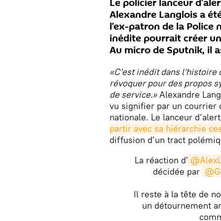
Le policier lanceur d’ale
Alexandre Langlois a ét
l’ex-patron de la Police 
inédite pourrait créer u
Au micro de Sputnik, il a
«C’est inédit dans l’histoire
révoquer pour des propos syn
de service.»
Alexandre Langlo
vu signifier par un courrier
nationale. Le lanceur d’aler
partir avec sa hiérarchie c
diffusion d’un tract polémi
La réaction d'
@AlexL
décidée par
@GD
Il reste à la tête de 
un détournement arb
comm