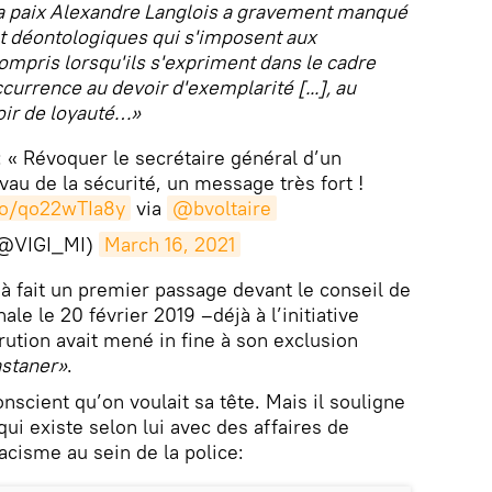
e la paix Alexandre Langlois a gravement manqué
et déontologiques qui s'imposent aux
compris lorsqu'ils s'expriment dans le cadre
currence au devoir d'exemplarité [...], au
oir de loyauté…»
: « Révoquer le secrétaire général d’un
vau de la sécurité, un message très fort !
.co/qo22wTIa8y
via
@bvoltaire
(@VIGI_MI)
March 16, 2021
jà fait un premier passage devant le conseil de
nale le 20 février 2019 –déjà à l’initiative
ution avait mené in fine à son exclusion
astaner»
.
onscient qu’on voulait sa tête. Mais il souligne
qui existe selon lui avec des affaires de
acisme au sein de la police: