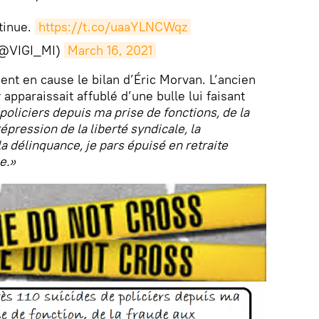
tinue.
https://t.co/uaaYLNCWqz
(@VIGI_MI)
March 16, 2021
ent en cause le bilan d’Éric Morvan. L’ancien
 apparaissait affublé d’une bulle lui faisant
policiers depuis ma prise de fonctions, de la
répression de la liberté syndicale, la
 la délinquance, je pars épuisé en retraite
e.»