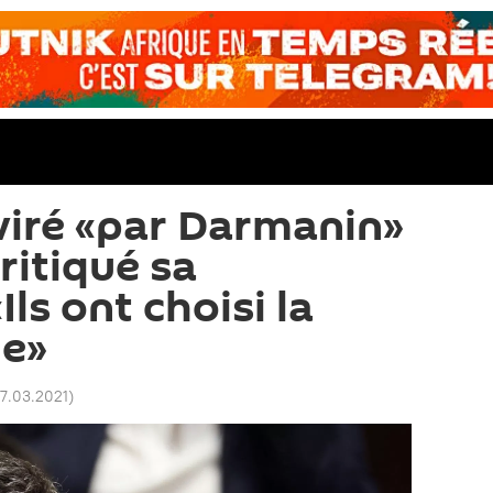
 viré «par Darmanin»
ritiqué sa
Ils ont choisi la
le»
17.03.2021
)