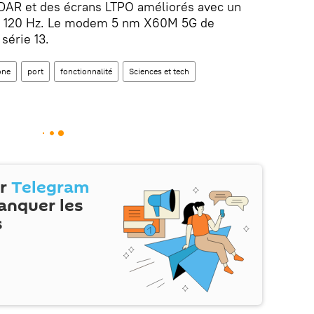
iDAR et des écrans LTPO améliorés avec un
de 120 Hz. Le modem 5 nm X60M 5G de
série 13.
one
port
fonctionnalité
Sciences et tech
ur
Telegram
anquer les
s