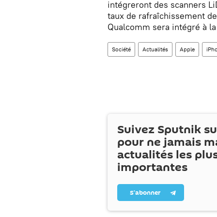
intégreront des scanners L
taux de rafraîchissement 
Qualcomm sera intégré à la 
Société
Actualités
Apple
iPh
Suivez Sputnik s
pour ne jamais m
actualités les plu
importantes
S’abonner