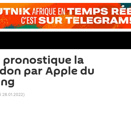
 pronostique la
don par Apple du
ing
5 28.01.2022
)