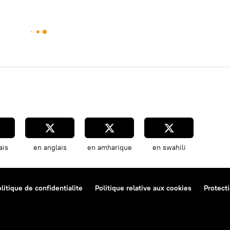
ais
en anglais
en amharique
en swahili
litique de confidentialite
Politique relative aux cookies
Protect