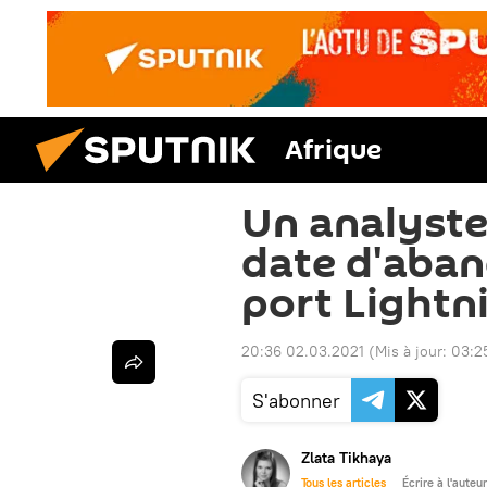
Afrique
Un analyste
date d'aban
port Lightn
20:36 02.03.2021
(Mis à jour:
03:2
S'abonner
Zlata Tikhaya
Tous les articles
Écrire à l'auteur