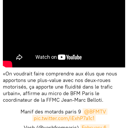
«On voudrait faire comprendre aux élus que nous
apportons une plus-value avec nos deux-roues
motorisés, ça apporte une fluidité dans le trafic
urbain», affirme au micro de BFM Paris le
coordinateur de la FFMC Jean-Marc Belloti.
Manif des motards paris 9
@BFMTV
pic.twitter.com/iExhP7a1c1
— Vash (@vashfromparis)
February 6, 