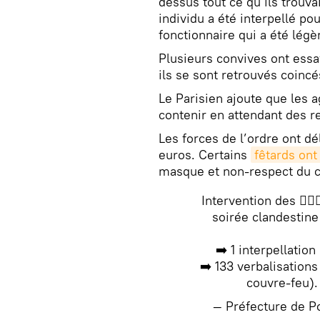
dessus tout ce qu’ils trouva
individu a été interpellé pou
fonctionnaire qui a été légè
Plusieurs convives ont essa
ils se sont retrouvés coincés
Le Parisien ajoute que les a
contenir en attendant des re
Les forces de l’ordre ont dé
euros. Certains
fêtards ont
masque et non-respect du co
Intervention des 👮‍♀️
soirée clandestine
➡️ 1 interpellation
➡️ 133 verbalisation
couvre-feu)
— Préfecture de P