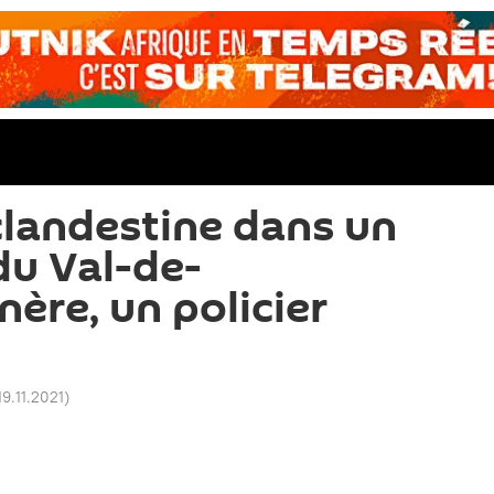
clandestine dans un
du Val-de-
ère, un policier
19.11.2021
)