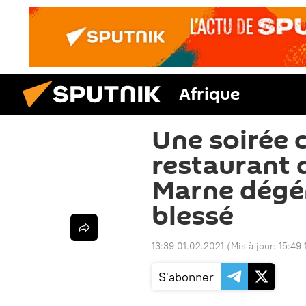
Afrique
Une soirée 
restaurant 
Marne dégén
blessé
13:39 01.02.2021
(Mis à jour:
15:49 
S'abonner