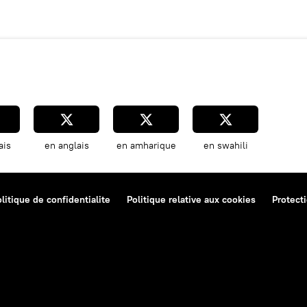
ais
en anglais
en amharique
en swahili
litique de confidentialite
Politique relative aux cookies
Protect