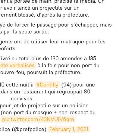
ient à portée de main, précise le média. Un
r avoir lancé un projectile sur un
rement blessé, d’après la préfecture.
yé de forcer le passage pour s’échapper, mais
 par la seule sortie.
gents ont dû utiliser leur matraque pour les
nforts.
livré au total plus de 130 amendes à 135
 été verbalisés
à la fois pour non-port du
uvre-feu, poursuit la préfecture.
‍♂️ cette nuit à
#Gentilly
(94) pour une
 dans un restaurant qui regroupait 80
convives.
 pour jet de projectile sur un policier.
s (non-port du masque + non-respect du
.
pic.twitter.com/43NVUiV6qm
olice (@prefpolice)
February 1, 2021