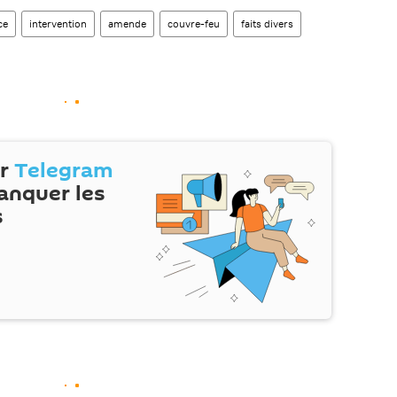
ce
intervention
amende
couvre-feu
faits divers
ur
Telegram
anquer les
s