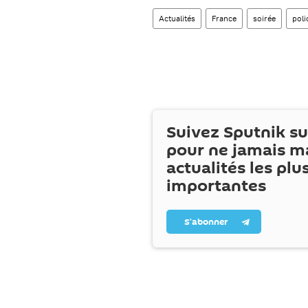
Actualités
France
soirée
poli
Suivez Sputnik s
pour ne jamais m
actualités les plu
importantes
S’abonner