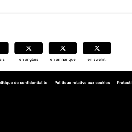
ais
en anglais
en amharique
en swahili
litique de confidentialite
Politique relative aux cookies
Protect