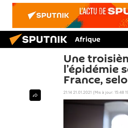
Afrique
Une troisiè
l’épidémie s
France, sel
21:14 21.01.2021
(Mis à jour:
15:48 1