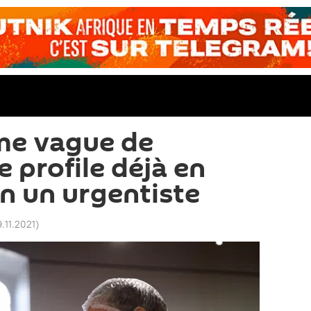
me vague de
e profile déjà en
on un urgentiste
9.11.2021
)