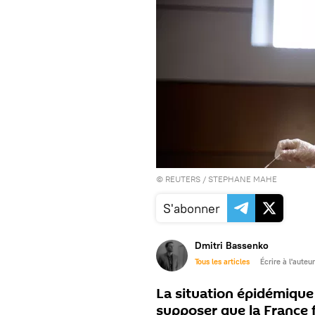
©
REUTERS
/ STEPHANE MAHE
S'abonner
Dmitri Bassenko
Tous les articles
Écrire à l'auteur
La situation épidémique
supposer que la France f