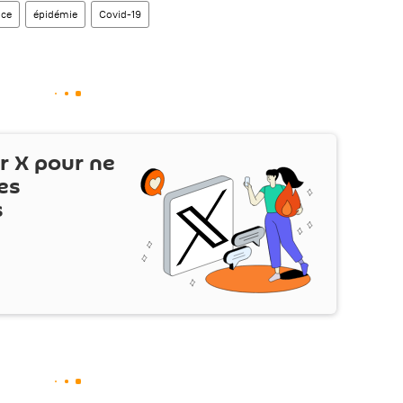
nce
épidémie
Covid-19
ur
X
pour ne
es
s