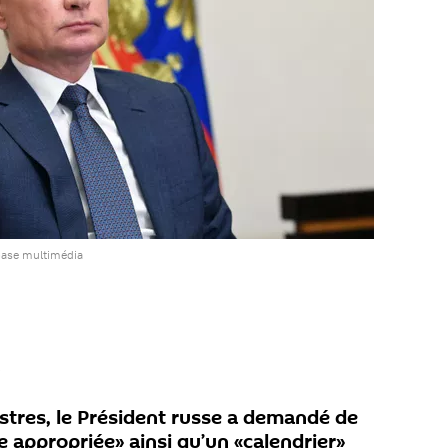
base multimédia
istres, le Président russe a demandé de
re appropriée» ainsi qu’un «calendrier»