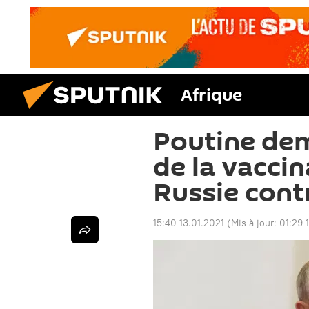
Afrique
Poutine de
de la vacci
Russie cont
15:40 13.01.2021
(Mis à jour:
01:29 