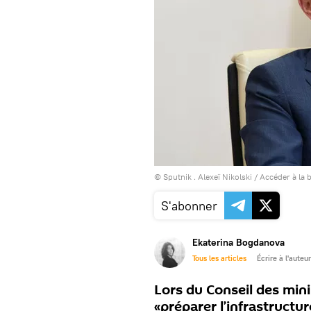
© Sputnik . Alexeï Nikolski
/
Accéder à la 
S'abonner
Ekaterina Bogdanova
Tous les articles
Écrire à l'auteur
Lors du Conseil des min
«préparer l’infrastructu