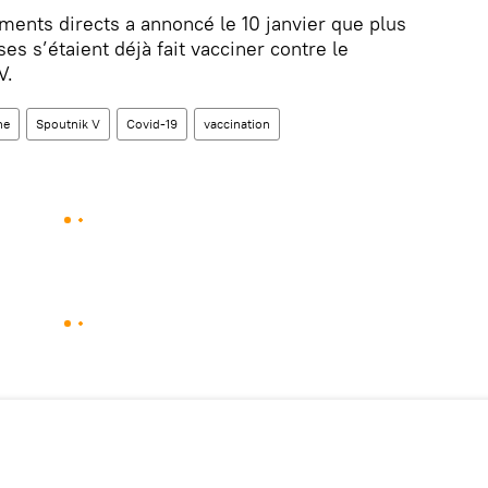
ments directs a annoncé le 10 janvier que plus
es s’étaient déjà fait vacciner contre le
V.
ne
Spoutnik V
Covid-19
vaccination