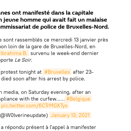
nes ont manifesté dans la capitale
n jeune homme qui avait fait un malaise
ommissariat de police de Bruxelles-Nord.
e sont rassemblés ce mercredi 13 janvier près
on loin de la gare de Bruxelles-Nord, en
 Ibrahima B.
survenu le week-end dernier
apporte
Le Soir
.
 protest tonight at
#Bruxelles
after 23-
died soon after his arrest by police.
n media, on Saturday evening, after an
pliance with the curfew......
#Belgique
pic.twitter.com/6CTrMGXTys
𖤐 (@W0lverineupdate)
January 13, 2021
 a répondu présent à l'appel à manifester