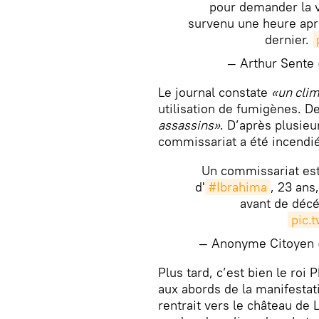
pour demander la v
survenu une heure aprè
dernier.
— Arthur Sente
Le journal constate
«un clim
utilisation de fumigènes. 
assassins»
. D’après plusieu
commissariat a été incendié
Un commissariat est
d'
#Ibrahima
, 23 ans
avant de déc
pic.
— Anonyme Citoyen
Plus tard, c’est bien le roi 
aux abords de la manifestatio
rentrait vers le château de 