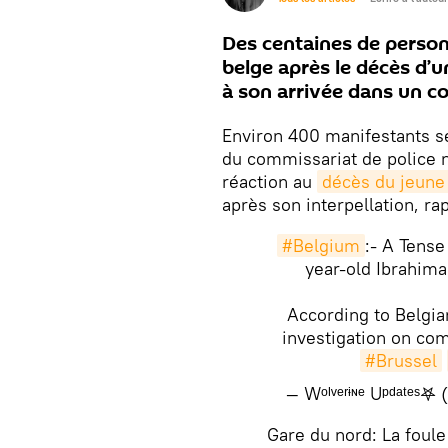
Des centaines de person
belge après le décès d’u
à son arrivée dans un c
Environ 400 manifestants s
du commissariat de police n
réaction au
décès du jeune
après son interpellation, r
#Belgium
:- A Tense
year-old Ibrahima 
According to Belgia
investigation on com
#Brussel
— Wᵒˡᵛᵉʳᶤᶰᵉ Uᵖᵈᵃᵗᵉˢ
Gare du nord: La foule