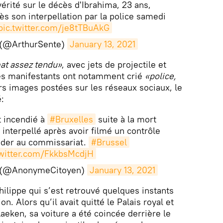
érité sur le décès d'Ibrahima, 23 ans,
s son interpellation par la police samedi
pic.twitter.com/je8tTBuAkG
 (@ArthurSente)
January 13, 2021
at assez tendu»
, avec jets de projectile et
Des manifestants ont notamment crié
«police,
rs images postées sur les réseaux sociaux, le
:
 incendié à
#Bruxelles
suite à la mort
, interpellé après avoir filmé un contrôle
éder au commissariat.
#Brussel
twitter.com/FkkbsMcdjH
 (@AnonymeCitoyen)
January 13, 2021
Philippe qui s’est retrouvé quelques instants
n. Alors qu’il avait quitté le Palais royal et
Laeken, sa voiture a été coincée derrière le