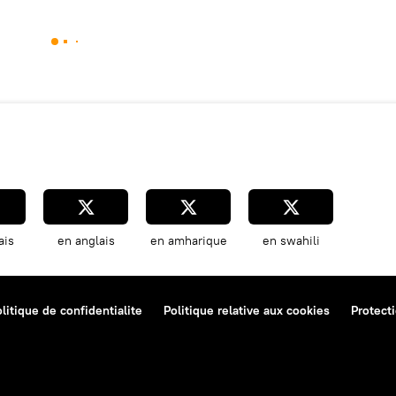
ais
en anglais
en amharique
en swahili
litique de confidentialite
Politique relative aux cookies
Protect