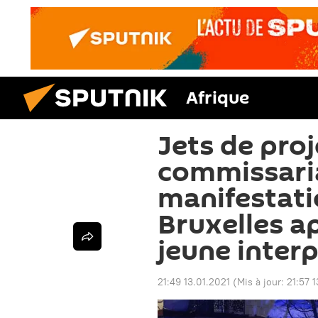
Afrique
Jets de proj
commissaria
manifestati
Bruxelles a
jeune interp
21:49 13.01.2021
(Mis à jour:
21:57 