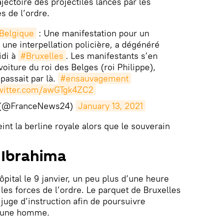
ajectoire des projectiles lancés par les
s de l’ordre.
Belgique
: Une manifestation pour un
ne interpellation policière, a dégénéré
idi à
#Bruxelles
. Les manifestants s’en
oiture du roi des Belges (roi Philippe),
passait par là.
#ensauvagement
twitter.com/awGTgk4ZC2
 (@FranceNews24)
January 13, 2021
eint la berline royale alors que le souverain
.
 Ibrahima
ôpital le 9 janvier, un peu plus d’une heure
 les forces de l’ordre. Le parquet de Bruxelles
 juge d’instruction afin de poursuivre
jeune homme.