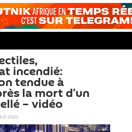
ectiles,
t incendié:
on tendue à
près la mort d’un
ellé – vidéo
13.01.2021
)