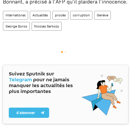
Bonnant, a précisé à l’AFP qu’il plaidera l’innocence.
International
Actualités
procès
corruption
Genève
George Soros
Nicolas Sarkozy
Suivez Sputnik sur
Telegram
pour ne jamais
manquer les actualités les
plus importantes
S’abonner