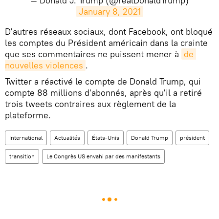
— Donald J. Trump (@realDonaldTrump)
January 8, 2021
​D'autres réseaux sociaux, dont Facebook, ont bloqué
les comptes du Président américain dans la crainte
que ses commentaires ne puissent mener à
de 
nouvelles violences
.
Twitter a réactivé le compte de Donald Trump, qui
compte 88 millions d'abonnés, après qu'il a retiré
trois tweets contraires aux règlement de la
plateforme.
International
Actualités
États-Unis
Donald Trump
président
transition
Le Congrès US envahi par des manifestants