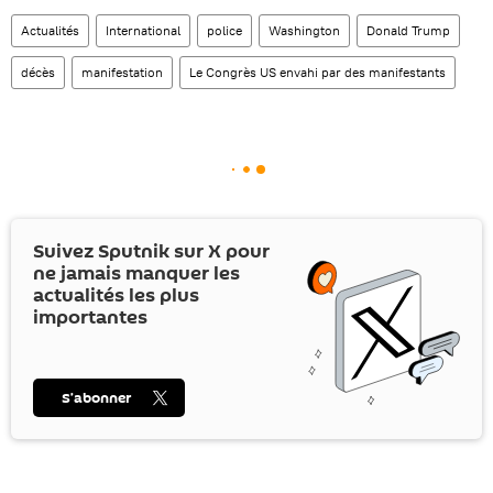
Actualités
International
police
Washington
Donald Trump
décès
manifestation
Le Congrès US envahi par des manifestants
Suivez Sputnik sur
X
pour
ne jamais manquer les
actualités les plus
importantes
S’abonner