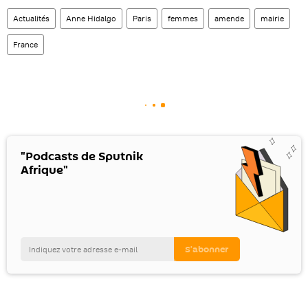
Actualités
Anne Hidalgo
Paris
femmes
amende
mairie
France
"Podcasts de Sputnik
Afrique"