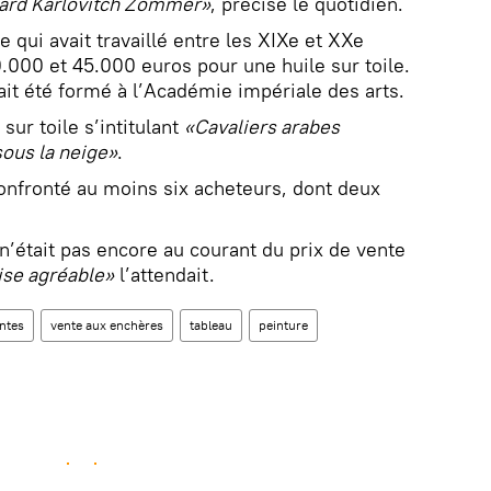
hard Karlovitch Zommer»
, précise le quotidien.
e qui avait travaillé entre les XIXe et XXe
0.000 et 45.000 euros pour une huile sur toile.
avait été formé à l’Académie impériale des arts.
 sur toile s’intitulant
«Cavaliers arabes
sous la neige»
.
onfronté au moins six acheteurs, dont deux
’était pas encore au courant du prix de vente
ise agréable»
l’attendait.
ntes
vente aux enchères
tableau
peinture