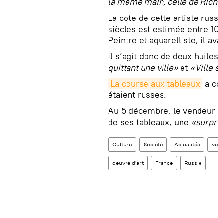
la même main, celle de Ric
La cote de cette artiste russ
siècles est estimée entre 1
Peintre et aquarelliste, il 
Il s’agit donc de deux huiles
quittant une ville»
et
«Ville 
La course aux tableaux
a c
étaient russes.
Au 5 décembre, le vendeur n
de ses tableaux, une
«surpr
Culture
Société
Actualités
ve
oeuvre d'art
France
Russie