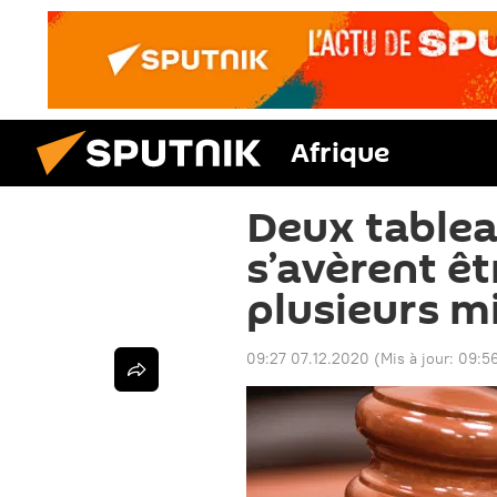
Afrique
Deux tablea
s’avèrent ê
plusieurs mi
09:27 07.12.2020
(Mis à jour:
09:56