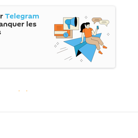
ur
Telegram
anquer les
s