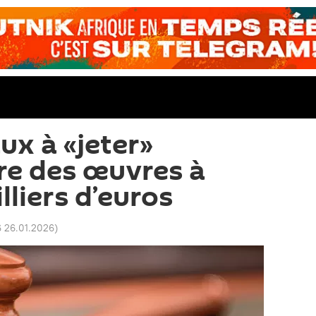
ux à «jeter»
tre des œuvres à
lliers d’euros
 26.01.2026
)