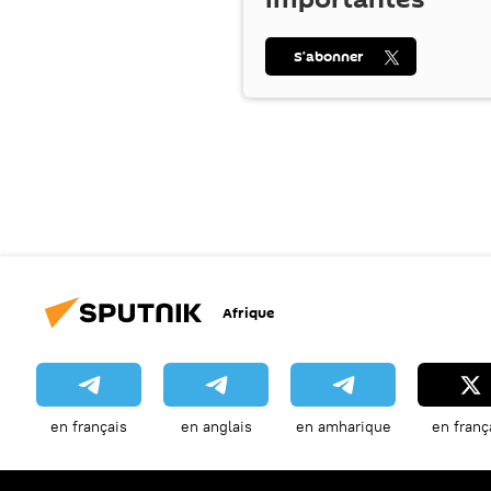
S’abonner
Afrique
en français
en anglais
en amharique
en franç