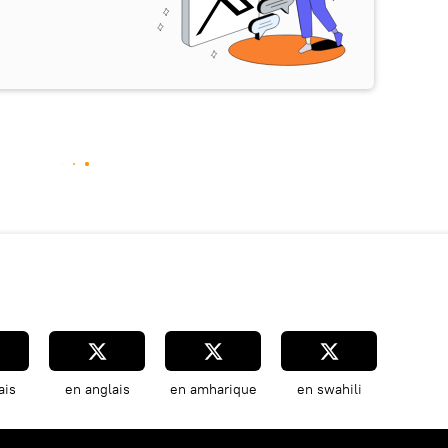
ais
en anglais
en amharique
en swahili