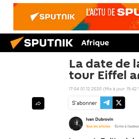
Afrique
La date de l
tour Eiffel
17:04 01.12.2020
(Mis à jour:
15:42 
S'abonner
Ivan Dubrovin
Tous les articles
Écrire à l'auteur