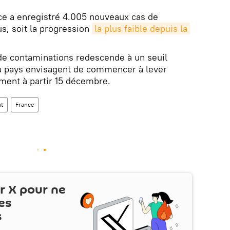
ce a enregistré 4.005 nouveaux cas de
s, soit la progression
la plus faible depuis la 
de contaminations redescende à un seuil
 du pays envisagent de commencer à lever
ment à partir 15 décembre.
t
France
ur
X
pour ne
es
s