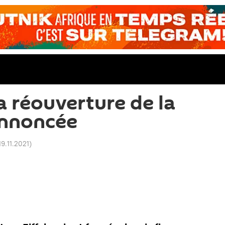
a réouverture de la
 annoncée
19.11.2021
)