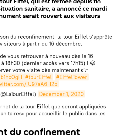
our Eiffel, qui est fermée depuis fin
situation sanitaire, a annoncé ce mardi
ument serait rouvert aux visiteurs
son du reconfinement, la tour Eiffel s’apprête
visiteurs à partir du 16 décembre.
de vous retrouver à nouveau dès le 16
 18h30 (dernier accès vers 17h15) ! 😃
rver votre visite dès maintenant 👉
Ob1hcQgH
#tourEiffel
#EiffelTower
twitter.com/jU97aA6H2b
 (@LaTourEiffel)
December 1, 2020
ternet de la tour Eiffel que seront appliquées
anitaires» pour accueillir le public dans les
ent du confinement