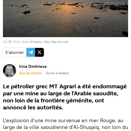
CC BY 2.0
/
Nick Shields
/
Red Sea Sunset
S'abonner
Irina Dmitrieva
Tous les articles
Écrire à l'auteur
Le pétrolier grec MT Agrari a été endommagé
par une mine au large de l'Arabie saoudite,
non loin de la frontière yéménite, ont
annoncé les autorités.
L'explosion d'une mine survenue en mer Rouge, au
large de la ville saoudienne d'Al-Shuqaiq, non loin du