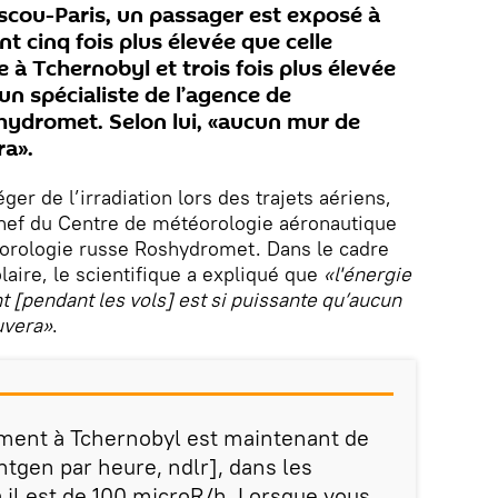
scou-Paris, un passager est exposé à
 cinq fois plus élevée que celle
 à Tchernobyl et trois fois plus élevée
n spécialiste de l’agence de
ydromet. Selon lui, «aucun mur de
ra».
ger de l’irradiation lors des trajets aériens,
chef du Centre de météorologie aéronautique
orologie russe Roshydromet. Dans le cadre
olaire, le scientifique a expliqué que
«l'énergie
t [pendant les vols] est si puissante qu’aucun
uvera»
.
ment à Tchernobyl est maintenant de
tgen par heure, ndlr], dans les
il est de 100 microR/h. Lorsque vous