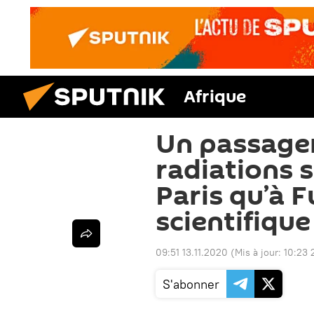
Afrique
Un passager
radiations 
Paris qu’à 
scientifique
09:51 13.11.2020
(Mis à jour:
10:23 
S'abonner