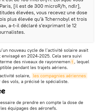
aris, [il est de 300 microR/h, ndlr],
ltitudes élevées, vous recevez une dose
is plus élevée qu’à Tchernobyl et trois
a», a-t-il déclaré s'exprimant le 12
urnalistes.
u’un nouveau cycle de l’activité solaire avait
t envisagé en 2024-2025. Cela sera suivi
t terme des niveaux de rayonnemen
t
, lequel
tible pendant les trajets aériens.
ctivité solaire,
les compagnies aériennes
des vols, a précisé le spécialiste.
ée
cessaire de prendre en compte la dose de
les équipages des aéronefs.