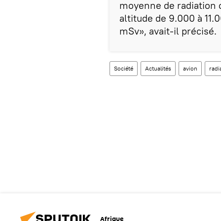
moyenne de radiation o
altitude de 9.000 à 11
mSv», avait-il précisé.
Société
Actualités
avion
radi
Afrique