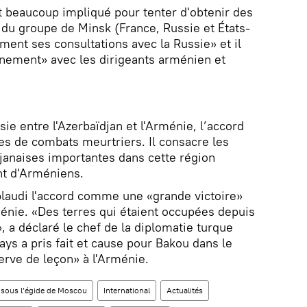
 beaucoup impliqué pour tenter d'obtenir des
 du groupe de Minsk (France, Russie et États-
ment ses consultations avec la Russie» et il
inement» avec les dirigeants arménien et
sie entre l'Azerbaïdjan et l'Arménie, l’accord
nes de combats meurtriers. Il consacre les
djanaises importantes dans cette région
nt d'Arméniens.
plaudi l'accord comme une «grande victoire»
rménie. «Des terres qui étaient occupées depuis
, a déclaré le chef de la diplomatie turque
ys a pris fait et cause pour Bakou dans le
serve de leçon» à l'Arménie.
 sous l’égide de Moscou
International
Actualités