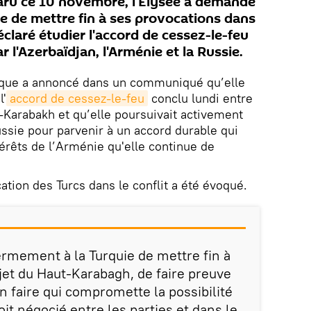
u ce 10 novembre, l'Élysée a demandé
e de mettre fin à ses provocations dans
claré étudier l'accord de cessez-le-feu
ar l'Azerbaïdjan, l'Arménie et la Russie.
ique a annoncé dans un communiqué qu’elle
l'
accord de cessez-le-feu
conclu lundi entre
-Karabakh et qu’elle poursuivait activement
ussie pour parvenir à un accord durable qui
térêts de l’Arménie qu'elle continue de
cation des Turcs dans le conflit a été évoqué.
rmement à la Turquie de mettre fin à
jet du Haut-Karabagh, de faire preuve
n faire qui compromette la possibilité
it négocié entre les parties et dans le