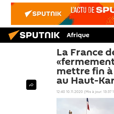
Afrique
La France 
«fermement»
mettre fin 
au Haut-Ka
12:40 10.11.2020
(Mis à jour:
13:37 