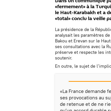
Dans un communiqué par
«fermement» à la Turqui
le Haut-Karabakh et a dé
«total» conclu la veille p
La présidence de la Républ
analysait les paramètres de 
Bakou et Erevan sur le Haut
ses consultations avec la R
préserve et respecte les in
soutenir.
En outre, le sujet de l’impli
«La France demande fe
ses provocations au su
de retenue et de ne rie
qu’un accord durable so