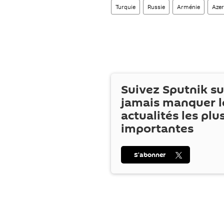
Turquie
Russie
Arménie
Azer
Suivez Sputnik s
jamais manquer l
actualités les plu
importantes
S’abonner