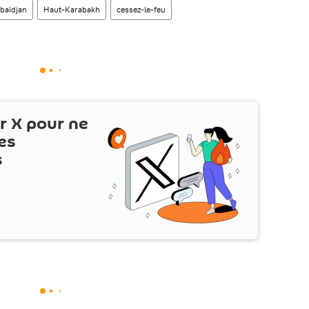
baïdjan
Haut-Karabakh
cessez-le-feu
ur
X
pour ne
es
s