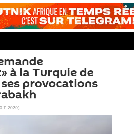
demande
 à la Turquie de
à ses provocations
rabakh
10.11.2020
)