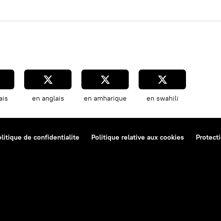
ais
en anglais
en amharique
en swahili
litique de confidentialite
Politique relative aux cookies
Protect