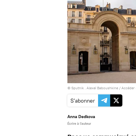
© Sputnik . Alexeï Baboushkine
/
Accéder 
S'abonner
Anna Dedkova
Écrire à l'auteur