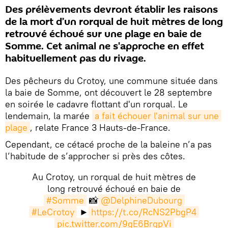
Des prélèvements devront établir les raisons
de la mort d’un rorqual de huit mètres de long
retrouvé échoué sur une plage en baie de
Somme. Cet animal ne s'approche en effet
habituellement pas du rivage.
Des pêcheurs du Crotoy, une commune située dans
la baie de Somme, ont découvert le 28 septembre
en soirée le cadavre flottant d'un rorqual. Le
lendemain, la marée
a fait échouer l'animal sur une 
plage
, relate France 3 Hauts-de-France.
Cependant, ce cétacé proche de la baleine n’a pas
l’habitude de s’approcher si près des côtes.
Au Crotoy, un rorqual de huit mètres de
long retrouvé échoué en baie de
#Somme
📸
@DelphineDubourg
#LeCrotoy
►
https://t.co/RcNS2PbgP4
pic.twitter.com/9gE6BrqpVi