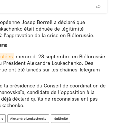
ropéenne Josep Borrell a déclaré que
oukachenko était dénuée de légitimité
 l'aggravation de la crise en Biélorussie.
ure
oulées
mercredi 23 septembre en Biélorussie
 du Président Alexandre Loukachenko. Des
rue ont été lancés sur les chaînes Telegram
 la présidence du Conseil de coordination de
khanovskaïa, candidate de l’opposition à la
t déjà déclaré qu'ils ne reconnaissaient pas
oukachenko.
sie
Alexandre Loukachenko
légitimité