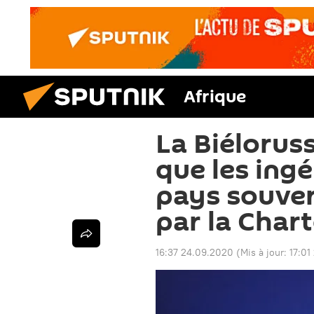
Afrique
La Biéloruss
que les ing
pays souver
par la Chart
16:37 24.09.2020
(Mis à jour:
17:01