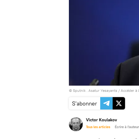
© Sputnik . Asatur Yesayants
/
Accéder à 
S'abonner
Victor Koulakov
Tous les articles
Écrire à l'auteur