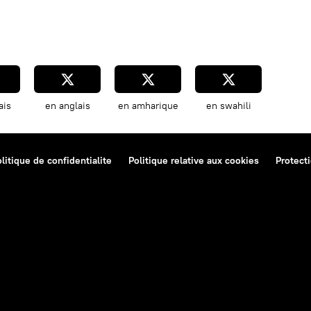
ais
en anglais
en amharique
en swahili
litique de confidentialite
Politique relative aux cookies
Protect