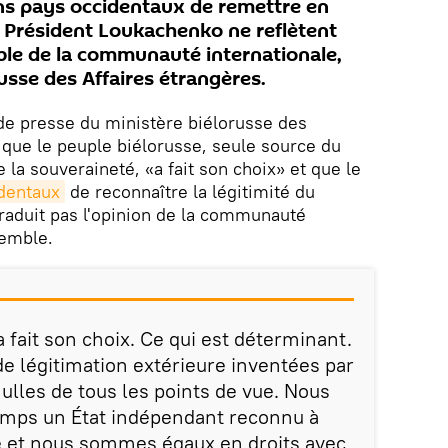
ins pays occidentaux de remettre en
u Président Loukachenko ne reflètent
mble de la communauté internationale,
russe des Affaires étrangères.
de presse du ministère biélorusse des
 que le peuple biélorusse, seule source du
e la souveraineté, «a fait son choix» et que le
identaux
de reconnaître la légitimité du
raduit pas l'opinion de la communauté
semble.
 fait son choix. Ce qui est déterminant.
e légitimation extérieure inventées par
ulles de tous les points de vue. Nous
mps un État indépendant reconnu à
le et nous sommes égaux en droits avec