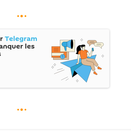
ur
Telegram
anquer les
s