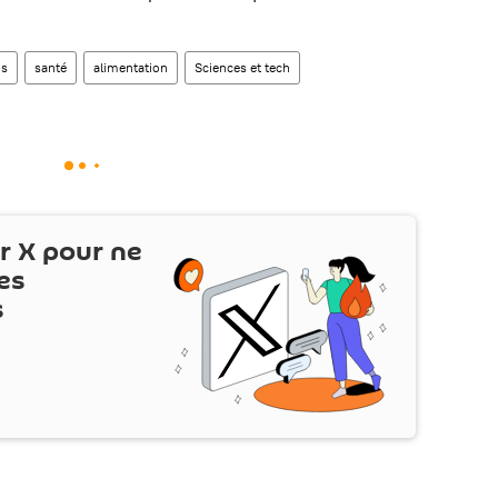
ds
santé
alimentation
Sciences et tech
ur
X
pour ne
es
s