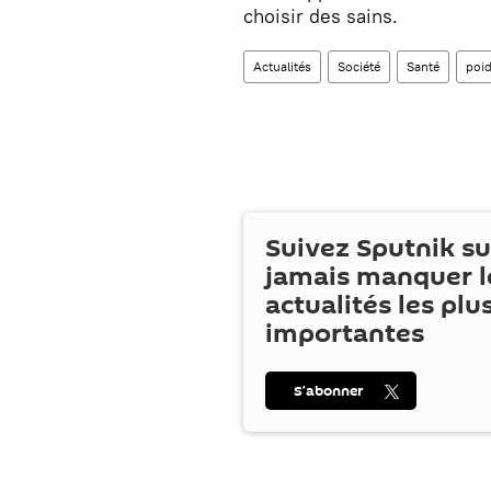
choisir des sains.
Actualités
Société
Santé
poi
Suivez Sputnik s
jamais manquer l
actualités les plu
importantes
S’abonner