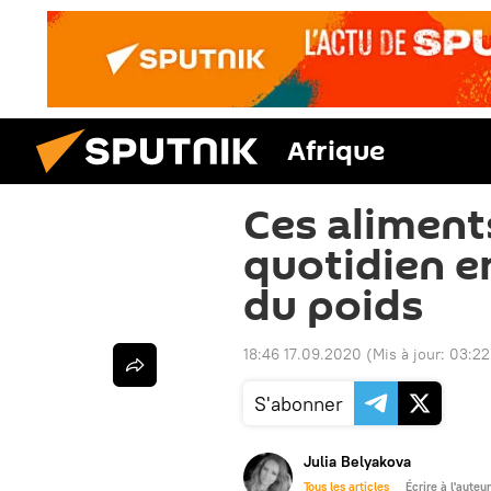
Afrique
Ces aliment
quotidien 
du poids
18:46 17.09.2020
(Mis à jour:
03:22
S'abonner
Julia Belyakova
Tous les articles
Écrire à l'auteur