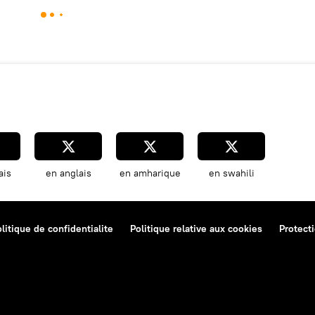
ais
en anglais
en amharique
en swahili
litique de confidentialite
Politique relative aux cookies
Protect