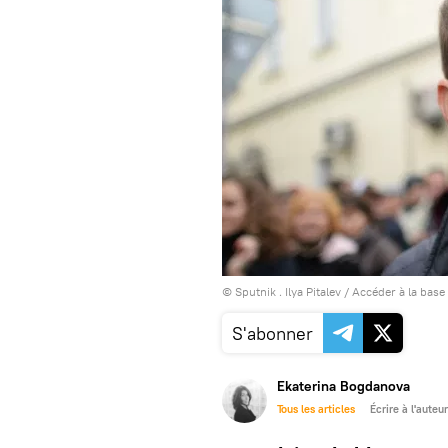
© Sputnik . Ilya Pitalev
/
Accéder à la base
S'abonner
Ekaterina Bogdanova
Tous les articles
Écrire à l'auteur