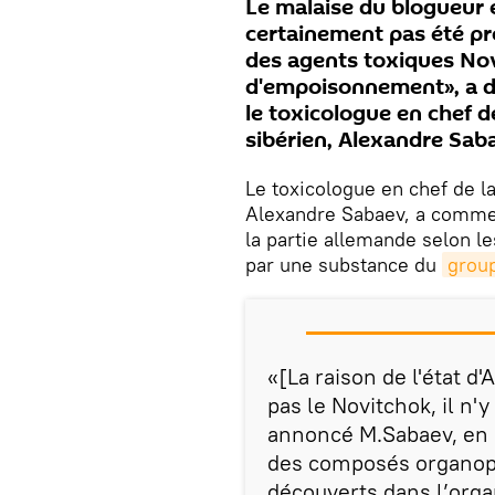
Le malaise du blogueur 
certainement pas été p
des agents toxiques Novi
d'empoisonnement», a dé
le toxicologue en chef d
sibérien, Alexandre Sab
Le toxicologue en chef de la
Alexandre Sabaev, a comment
la partie allemande selon l
par une substance du
grou
«[La raison de l'état d
pas le Novitchok, il n
annoncé M.Sabaev, en e
des composés organoph
découverts dans l’org