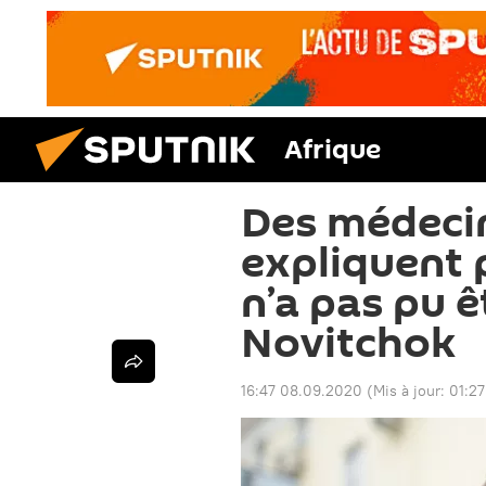
Afrique
Des médeci
expliquent
n’a pas pu 
Novitchok
16:47 08.09.2020
(Mis à jour:
01:27