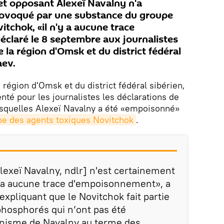
et opposant Alexeï Navalny n'a
rovoqué par une substance du groupe
tchok, «il n'y a aucune trace
claré le 8 septembre aux journalistes
e la région d'Omsk et du district fédéral
aev.
 région d'Omsk et du district fédéral sibérien,
é pour les journalistes les déclarations de
esquelles Alexeï Navalny a été «empoisonné»
pe des agents toxiques Novitchok
.
'Alexeï Navalny, ndlr] n'est certainement
'y a aucune trace d'empoisonnement», a
xpliquant que le Novitchok fait partie
osphorés qui n’ont pas été
anisme de Navalny au terme des