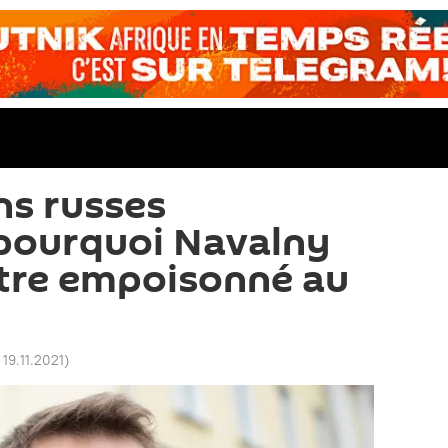
ns russes
 pourquoi Navalny
être empoisonné au
 19.11.2021
)