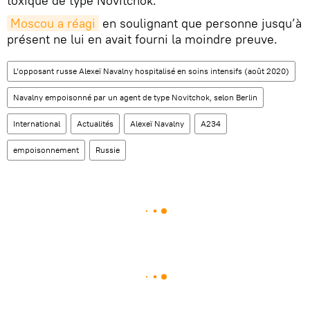
toxique de type Novitchok.
Moscou a réagi
en soulignant que personne jusqu’à
présent ne lui en avait fourni la moindre preuve.
L’opposant russe Alexeï Navalny hospitalisé en soins intensifs (août 2020)
Navalny empoisonné par un agent de type Novitchok, selon Berlin
International
Actualités
Alexeï Navalny
A234
empoisonnement
Russie