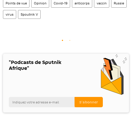
Points de vue
Opinion
Covid-19
anticorps
vaccin
Russie
virus
Spoutnik V
"Podcasts de Sputnik
Afrique"