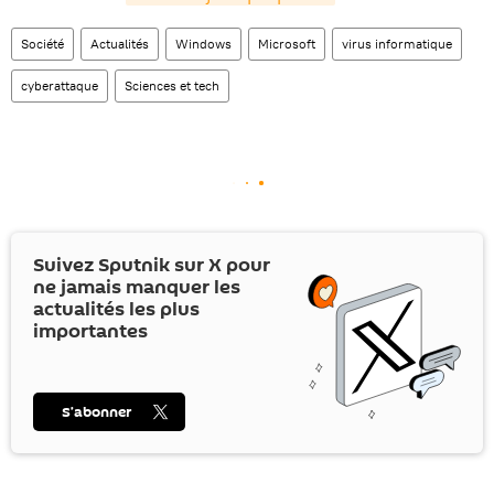
Société
Actualités
Windows
Microsoft
virus informatique
cyberattaque
Sciences et tech
Suivez Sputnik sur
X
pour
ne jamais manquer les
actualités les plus
importantes
S’abonner