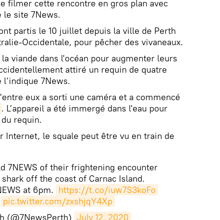
de filmer cette rencontre en gros plan avec
 le site 7News.
nt partis le 10 juillet depuis la ville de Perth
stralie-Occidentale, pour pêcher des vivaneaux.
e la viande dans l'océan pour augmenter leurs
ccidentellement attiré un requin de quatre
 l’indique 7News.
d'entre eux a sorti une caméra et a commencé
. L’appareil a été immergé dans l'eau pour
 du requin.
 Internet, le squale peut être vu en train de
ld 7NEWS of their frightening encounter
 shark off the coast of Carnac Island.
 7NEWS at 6pm.
https://t.co/iuw7S3koFo
pic.twitter.com/zxshjqY4Xp
th (@7NewsPerth)
July 12, 2020