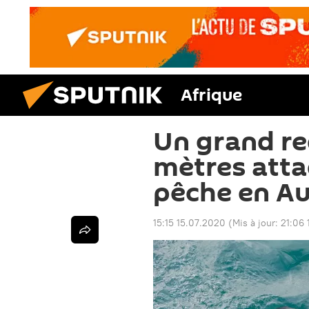
Afrique
Un grand re
mètres atta
pêche en Au
15:15 15.07.2020
(Mis à jour:
21:06 