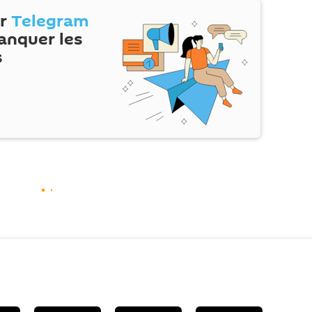
ur
Telegram
anquer les
s