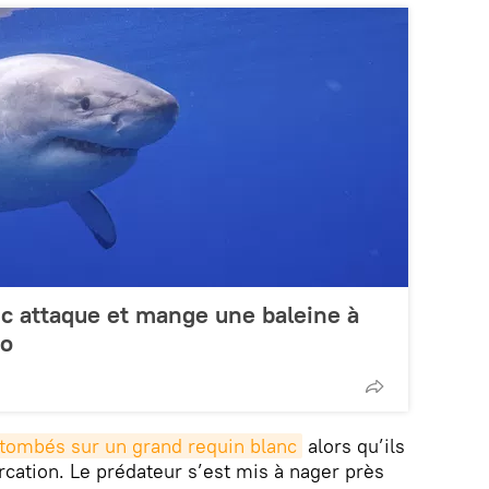
c attaque et mange une baleine à
to
 tombés sur un grand requin blanc
alors qu’ils
rcation. Le prédateur s’est mis à nager près