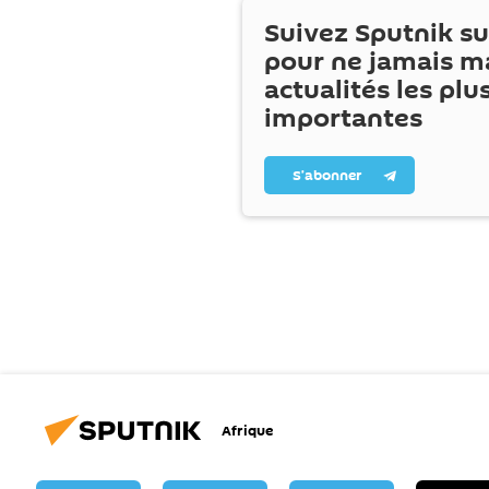
Suivez Sputnik s
pour ne jamais m
actualités les plu
importantes
S’abonner
Afrique