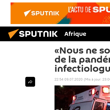
Afrique
«Nous ne s
de la pandé
infectiolog
22:54 09.07.2020
(Mis à jour:
23:0