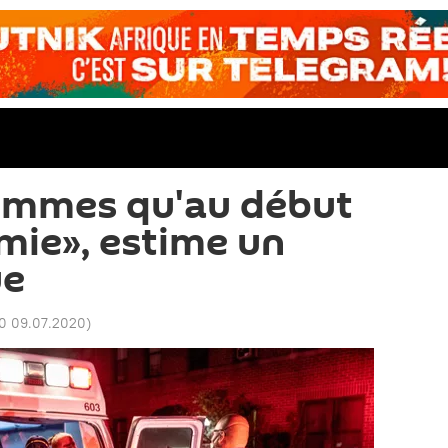
ommes qu'au début
mie», estime un
ue
0 09.07.2020
)