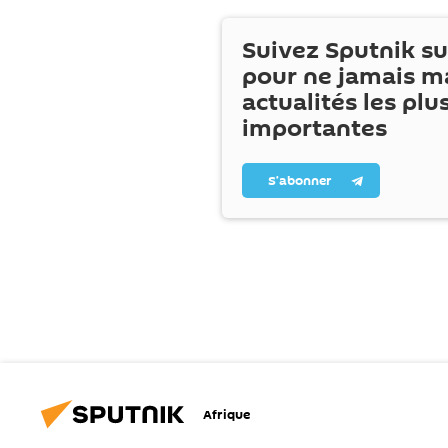
Suivez Sputnik s
pour ne jamais m
actualités les plu
importantes
S’abonner
Afrique