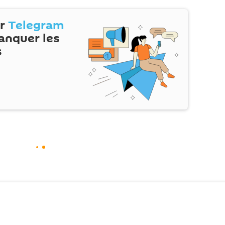
ur
Telegram
anquer les
s