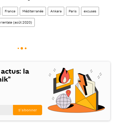
France
Méditerranée
Ankara
Paris
excuses
rientale (août 2020)
 actus: la
ik"