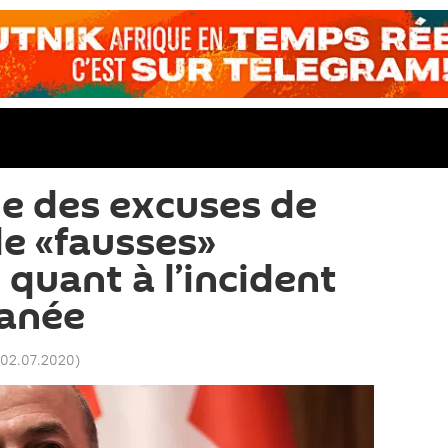
e des excuses de
de «fausses»
quant à l’incident
ranée
 02.07.2020
)