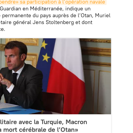
endre» sa participation à l’opération navale
a Guardian en Méditerranée, indique un
e permanente du pays auprès de l’Otan, Muriel
aire général Jens Stoltenberg et dont
ce.
itaire avec la Turquie, Macron
 mort cérébrale de l’Otan»