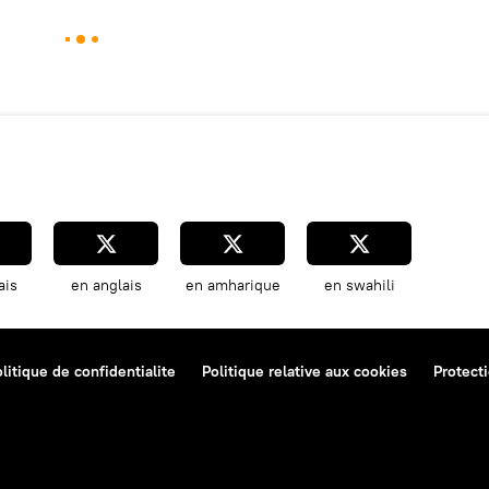
ais
en anglais
en amharique
en swahili
litique de confidentialite
Politique relative aux cookies
Protect