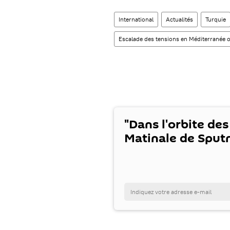
International
Actualités
Turquie
Escalade des tensions en Méditerranée o
"Dans l'orbite des
Matinale de Sputn