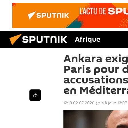
Afrique
Ankara exig
Paris pour 
accusations 
en Méditer
12:19 02.07.2020
(Mis à jour:
13:07